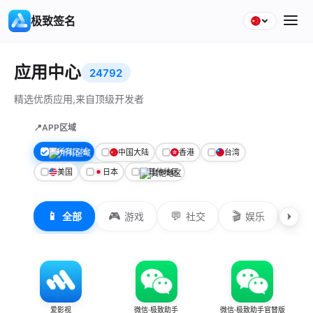
极致签名
应用中心
24792
精选优质应用,来自顶级开发者
📍
APP区域
所有区域
中国大陆
香港
台湾
美国
日本
其他地区
📱
🎮
💬
🎬
📷
全部
游戏
社交
娱乐
爱影视
微信·极致助手
微信·极致助手官替版